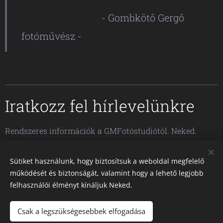
- Gombkötő Gergő
fotóművész -
Iratkozz fel hírlevelünkre
Rendszeres információk a GMFotóstudiótól. Neked.
Sütiket használunk, hogy biztosítsuk a weboldal megfelelő
E-mail
működését és biztonságát, valamint hogy a lehető legjobb
felhasználói élményt kínáljuk Neked.
KÜLDÉS
Csak a legszükségesebbek elfogadása