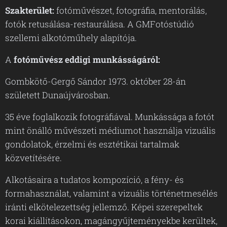
Szakterület:
fotóművészet, fotográfia, mentorálás,
fotók retusálása-restaurálása. A GMFotóstúdió
szellemi alkotóműhely alapítója.
A
fotóművész eddigi munkásságáról:
Gombkötő-Gergő Sándor 1973. október 28-án
született Dunaújvárosban.
35 éve foglalkozik fotográfiával. Munkássága a fotót
mint önálló művészeti médiumot használja vizuális
gondolatok, érzelmi és esztétikai tartalmak
közvetítésére.
Alkotásaira a tudatos kompozíció, a fény- és
formahasználat, valamint a vizuális történetmesélés
iránti elkötelezettség jellemző. Képei szerepeltek
korai kiállításokon, magángyűjteményekbe kerültek,