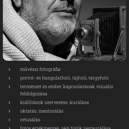
művészi fotográfia
portré- és hangulatfotó, tájfotó, tárgyfotó
természet és ember kapcsolatának vizuális
feldolgozása
kiállítások szervezése, kurálása
oktatás, mentorálás
retusálás
fotós értékmentés, régi fotók restaurálása